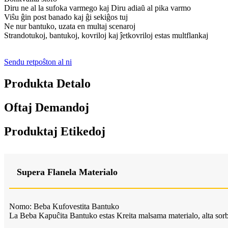
Diru ne al la sufoka varmego kaj Diru adiaŭ al pika varmo
Viŝu ĝin post banado kaj ĝi sekiĝos tuj
Ne nur bantuko, uzata en multaj scenaroj
Strandotukoj, bantukoj, kovriloj kaj ĵetkovriloj estas multflankaj
Sendu retpoŝton al ni
Produkta Detalo
Oftaj Demandoj
Produktaj Etikedoj
Supera Flanela Materialo
Nomo: Beba Kufovestita Bantuko
La Beba Kapuĉita Bantuko estas Kreita malsama materialo, alta sorb