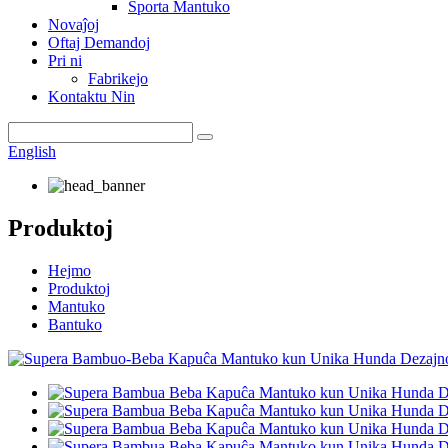
Sporta Mantuko
Novaĵoj
Oftaj Demandoj
Pri ni
Fabrikejo
Kontaktu Nin
English
Produktoj
Hejmo
Produktoj
Mantuko
Bantuko