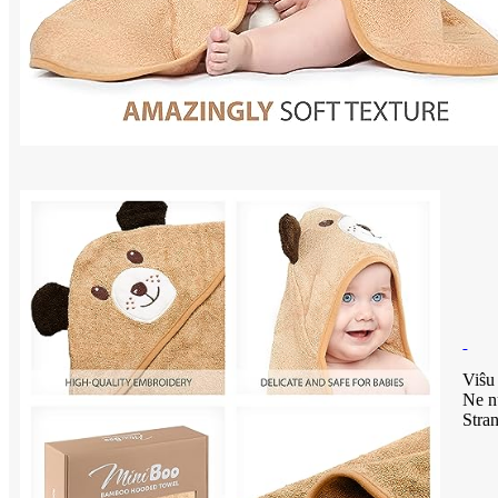
Viŝu 
Ne n
Stran