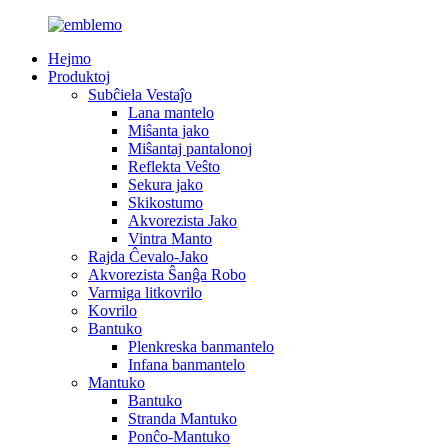
Hejmo
Produktoj
Subĉiela Vestaĵo
Lana mantelo
Miŝanta jako
Miŝantaj pantalonoj
Reflekta Veŝto
Sekura jako
Skikostumo
Akvorezista Jako
Vintra Manto
Rajda Ĉevalo-Jako
Akvorezista Ŝanĝa Robo
Varmiga litkovrilo
Kovrilo
Bantuko
Plenkreska banmantelo
Infana banmantelo
Mantuko
Bantuko
Stranda Mantuko
Ponĉo-Mantuko