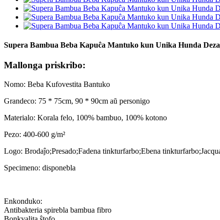
Supera Bambua Beba Kapuĉa Mantuko kun Unika Hunda Deza
Mallonga priskribo:
Nomo: Beba Kufovestita Bantuko
Grandeco: 75 * 75cm, 90 * 90cm aŭ personigo
Materialo: Korala felo, 100% bambuo, 100% kotono
Pezo: 400-600 g/m²
Logo: Brodaĵo;Presado;Fadena tinkturfarbo;Ebena tinkturfarbo;Jacqu
Specimeno: disponebla
Enkonduko:
Antibakteria spirebla bambua fibro
Bonkvalita ŝtofo