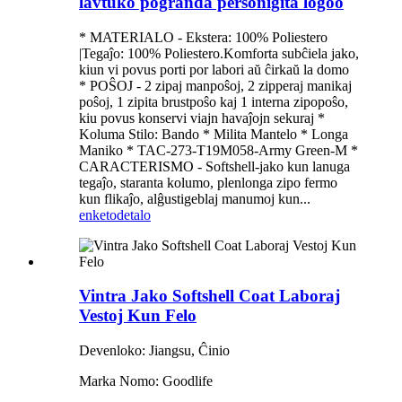
lavtuko pogranda personigita logoo
* MATERIALO - Ekstera: 100% Poliestero
|Tegaĵo: 100% Poliestero.Komforta subĉiela jako,
kiun vi povus porti por labori aŭ ĉirkaŭ la domo
* POŜOJ - 2 zipaj manpoŝoj, 2 zipperaj manikaj
poŝoj, 1 zipita brustpoŝo kaj 1 interna zipopoŝo,
kiu povus konservi viajn havaĵojn sekuraj *
Koluma Stilo: Bando * Milita Mantelo * Longa
Maniko * TAC-273-T19M058-Army Green-M *
CARACTERISMO - Softshell-jako kun lanuga
tegaĵo, staranta kolumo, plenlonga zipo fermo
kun flikaĵo, alĝustigeblaj manumoj kun...
enketo
detalo
Vintra Jako Softshell Coat Laboraj
Vestoj Kun Felo
Devenloko: Jiangsu, Ĉinio
Marka Nomo: Goodlife