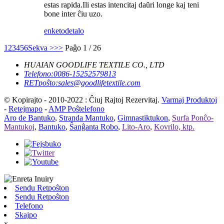
estas rapida.Ili estas intencitaj daŭri longe kaj teni
bone inter ĉiu uzo.
enketo
detalo
1
2
3
4
5
6
Sekva >
>>
Paĝo 1 / 26
HUAIAN GOODLIFE TEXTILE CO., LTD
Telefono:
0086-15252579813
RETpoŝto:
sales@goodlifetextile.com
© Kopirajto - 2010-2022 : Ĉiuj Rajtoj Rezervitaj.
Varmaj Produktoj
-
Retejmapo
-
AMP Poŝtelefono
Aro de Bantuko
,
Stranda Mantuko
,
Gimnastiktukon
,
Surfa Ponĉo-
Mantukoj
,
Bantuko
,
Ŝanĝanta Robo
,
Lito-Aro
,
Kovrilo, ktp.
Sendu Retpoŝton
Sendu Retpoŝton
Telefono
Skajpo
x