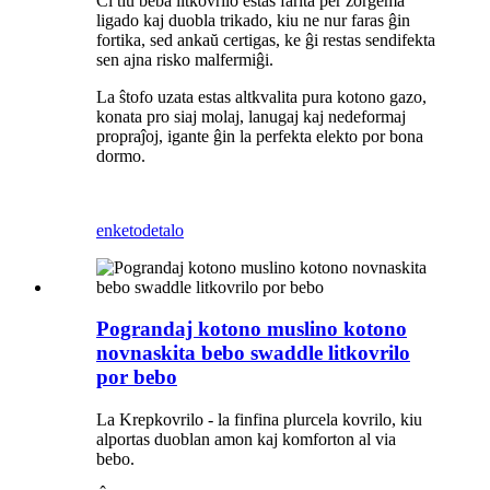
Ĉi tiu beba litkovrilo estas farita per zorgema
ligado kaj duobla trikado, kiu ne nur faras ĝin
fortika, sed ankaŭ certigas, ke ĝi restas sendifekta
sen ajna risko malfermiĝi.
La ŝtofo uzata estas altkvalita pura kotono gazo,
konata pro siaj molaj, lanugaj kaj nedeformaj
propraĵoj, igante ĝin la perfekta elekto por bona
dormo.
enketo
detalo
Pograndaj kotono muslino kotono
novnaskita bebo swaddle litkovrilo
por bebo
La Krepkovrilo - la finfina plurcela kovrilo, kiu
alportas duoblan amon kaj komforton al via
bebo.