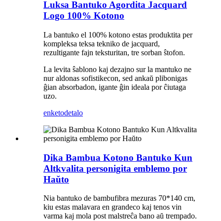
Luksa Bantuko Agordita Jacquard
Logo 100% Kotono
La bantuko el 100% kotono estas produktita per
kompleksa teksa tekniko de jacquard,
rezultigante fajn teksturitan, tre sorban ŝtofon.
La levita ŝablono kaj dezajno sur la mantuko ne
nur aldonas sofistikecon, sed ankaŭ plibonigas
ĝian absorbadon, igante ĝin ideala por ĉiutaga
uzo.
enketo
detalo
Dika Bambua Kotono Bantuko Kun
Altkvalita personigita emblemo por
Haŭto
Nia bantuko de bambufibra mezuras 70*140 cm,
kiu estas malavara en grandeco kaj tenos vin
varma kaj mola post malstreĉa bano aŭ trempado.