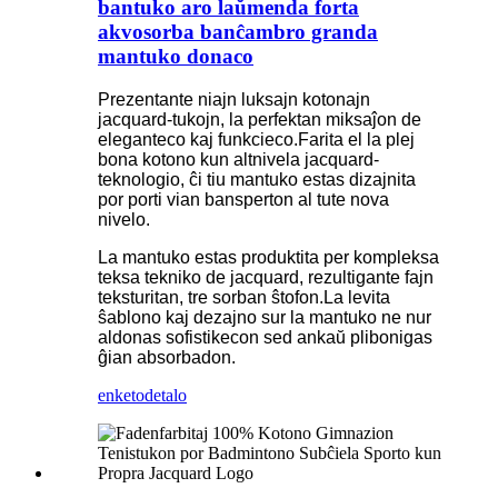
bantuko aro laŭmenda forta
akvosorba banĉambro granda
mantuko donaco
Prezentante niajn luksajn kotonajn
jacquard-tukojn, la perfektan miksaĵon de
eleganteco kaj funkcieco.Farita el la plej
bona kotono kun altnivela jacquard-
teknologio, ĉi tiu mantuko estas dizajnita
por porti vian bansperton al tute nova
nivelo.
La mantuko estas produktita per kompleksa
teksa tekniko de jacquard, rezultigante fajn
teksturitan, tre sorban ŝtofon.La levita
ŝablono kaj dezajno sur la mantuko ne nur
aldonas sofistikecon sed ankaŭ plibonigas
ĝian absorbadon.
enketo
detalo