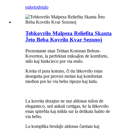
enketo
detalo
Tebkovrilo Malpeza Reliefita Skanta
Ĵeto Beba Kovrilo Kvar Sezonoj
Prezentante nian Tetitan Kotonan Bebon-
Koverton, la perfektan miksaĵon de komforto,
stilo kaj funkcieco por via etulo.
Kreita el pura kotono, ĉi tiu litkovrilo estas
desegnita por provizi molan kaj komfortan
medion por ke via bebo ripozu kaj ludu.
La kovrita dezajno ne nur aldonas tuŝon de
eleganteco, sed ankaŭ certigas, ke la litkovrilo
estas spirebla kaj milda sur la delikata haŭto de
via bebo.
La komplika brodaĵo aldonas ĉarman kaj