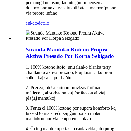
personigitan tuŝon, farante ĝin pripensema
donaco por nova gepatro aŭ ŝatata memoraĵo por
via propra infano.
enketo
detalo
Stranda Mantuko Kotono Propra
Aktiva Presado Por Korpa Sekigado
1. 100% kotono ŝtofo, unu flanko blanka terry,
alia flanko aktiva presado, kiuj faras la koloron
solida kaj sana por haŭto.
2. Pezeza, pluŝa kotono provizas finfinan
mildecon, absorbadon kaj fortikecon al viaj
plaĝaj mantukoj.
3. Farita el 100% kotono por supera komforto kaj
lukso.Do malstreĉu kaj ĝuu bonan molan
mantukon por via tempo en la akvo.
4. Ĉi tiuj mantukoj estas maŝinlaveblaj, do purigi