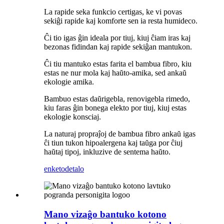
La rapide seka funkcio certigas, ke vi povas
sekiĝi rapide kaj komforte sen ia resta humideco.
Ĉi tio igas ĝin ideala por tiuj, kiuj ĉiam iras kaj
bezonas fidindan kaj rapide sekiĝan mantukon.
Ĉi tiu mantuko estas farita el bambua fibro, kiu
estas ne nur mola kaj haŭto-amika, sed ankaŭ
ekologie amika.
Bambuo estas daŭrigebla, renovigebla rimedo,
kiu faras ĝin bonega elekto por tiuj, kiuj estas
ekologie konsciaj.
La naturaj propraĵoj de bambua fibro ankaŭ igas
ĉi tiun tukon hipoalergena kaj taŭga por ĉiuj
haŭtaj tipoj, inkluzive de sentema haŭto.
enketo
detalo
Mano vizaĝo bantuko kotono