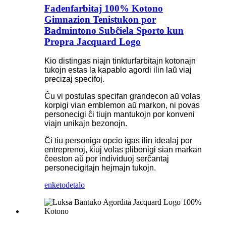
Fadenfarbitaj 100% Kotono
Gimnazion Tenistukon por
Badmintono Subĉiela Sporto kun
Propra Jacquard Logo
Kio distingas niajn tinkturfarbitajn kotonajn
tukojn estas la kapablo agordi ilin laŭ viaj
precizaj specifoj.
Ĉu vi postulas specifan grandecon aŭ volas
korpigi vian emblemon aŭ markon, ni povas
personecigi ĉi tiujn mantukojn por konveni
viajn unikajn bezonojn.
Ĉi tiu personiga opcio igas ilin idealaj por
entreprenoj, kiuj volas plibonigi sian markan
ĉeeston aŭ por individuoj serĉantaj
personecigitajn hejmajn tukojn.
enketo
detalo