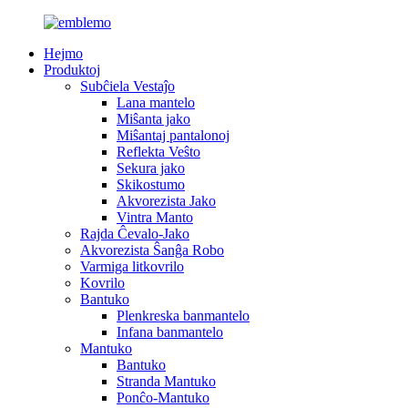
Hejmo
Produktoj
Subĉiela Vestaĵo
Lana mantelo
Miŝanta jako
Miŝantaj pantalonoj
Reflekta Veŝto
Sekura jako
Skikostumo
Akvorezista Jako
Vintra Manto
Rajda Ĉevalo-Jako
Akvorezista Ŝanĝa Robo
Varmiga litkovrilo
Kovrilo
Bantuko
Plenkreska banmantelo
Infana banmantelo
Mantuko
Bantuko
Stranda Mantuko
Ponĉo-Mantuko