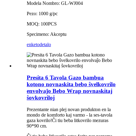
Modela Nombro: GL-WJ004
Pezo: 1000 g/pc
MOQ: 100PCS
Specimeno: Akceptu
enketo
detalo
Presita 6 Tavola Gazo bambua
kotono novnaskita bebo ŝvelkovrilo
envolvaĵo Bebo Wrap novnaskitaj
ŝovkovriloj
Prezentante nian plej novan produkton en la
mondo de komforto kaj varmo - la ses-tavola
gaza kovrilo!Ĉi tiu beba litkovrilo mezuras
90*90 cm.