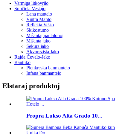
Varmiga litkovrilo
Subĉiela Vestaĵo
Lana mantelo
Vintra Manto
Reflekta Veŝto
Skikostumo
Miŝantaj pantalonoj
Miŝanta jako
Sekura jako
Akvorezista Jako
Rajda Ĉevalo-Jako
Bantuko
Plenkreska banmantelo
Infana banmantelo
Elstaraj produktoj
Propra Lukso Alta Grado 10...