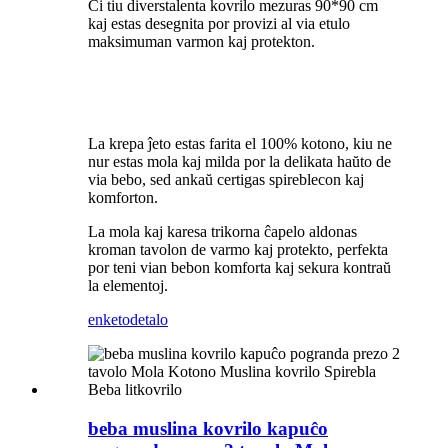
Ĉi tiu diverstalenta kovrilo mezuras 90*90 cm
kaj estas desegnita por provizi al via etulo
maksimuman varmon kaj protekton.
La krepa ĵeto estas farita el 100% kotono, kiu ne
nur estas mola kaj milda por la delikata haŭto de
via bebo, sed ankaŭ certigas spireblecon kaj
komforton.
La mola kaj karesa trikorna ĉapelo aldonas
kroman tavolon de varmo kaj protekto, perfekta
por teni vian bebon komforta kaj sekura kontraŭ
la elementoj.
enketo
detalo
beba muslina kovrilo kapuĉo