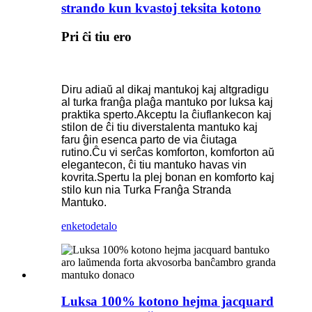
strando kun kvastoj teksita kotono
Pri ĉi tiu ero
Diru adiaŭ al dikaj mantukoj kaj altgradigu
al turka franĝa plaĝa mantuko por luksa kaj
praktika sperto.Akceptu la ĉiuflankecon kaj
stilon de ĉi tiu diverstalenta mantuko kaj
faru ĝin esenca parto de via ĉiutaga
rutino.Ĉu vi serĉas komforton, komforton aŭ
elegantecon, ĉi tiu mantuko havas vin
kovrita.Spertu la plej bonan en komforto kaj
stilo kun nia Turka Franĝa Stranda
Mantuko.
enketo
detalo
Luksa 100% kotono hejma jacquard