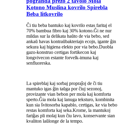
pogranda prezo 2 tavolo Mola
Kotono Muslina kovrilo Spirebla
Beba litkovrilo
Ĉi tiu beba bantuko kaj kovrilo estas faritaj el
70% bambua fibro kaj 30% kotono.Ĝi ne nur
mildas sur la delikata haŭto de via bebo, sed
ankaŭ havas kontraŭbakteriajn ecojn, igante ĝin
sekura kaj higiena elekto por via bebo.Duobla
gazo-konstruo certigas fortikecon kaj
longvivecon estante forvelk-imuna kaj
senfluoreska.
La spireblaj kaj sorbaj propraĵoj de ĉi tiu
mantuko igas ĝin taŭga por ĉiuj sezonoj,
provizante vian bebon per mola kaj komforta
sperto.Ĝia mola kaj lanuga teksturo, kombinita
kun sia ŝvitosorba kapablo, certigas, ke via bebo
restas komforta kaj seka.Krome, la mantukoj
fariĝas pli molaj kun ĉiu lavo, konservante sian
kvaliton laŭlonge de la tempo.